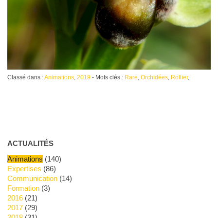
Classé dans :
Animations
,
2019
- Mots clés :
Rare
,
Orchidées
,
Rollier
,
ACTUALITÉS
Animations
(140)
Expertises
(86)
Communication
(14)
Formation
(3)
2016
(21)
2017
(29)
2018
(31)