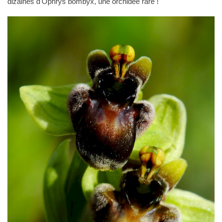
dizaines d'Ophrys bombyx, une orchidée rare !