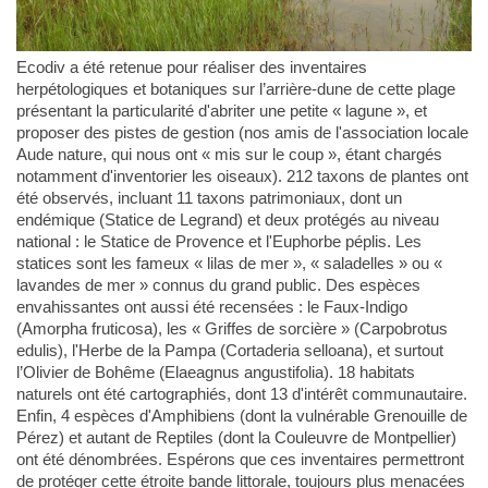
Ecodiv a été retenue pour réaliser des inventaires
herpétologiques et botaniques sur l’arrière-dune de cette plage
présentant la particularité d'abriter une petite « lagune », et
proposer des pistes de gestion (nos amis de l'association locale
Aude nature, qui nous ont « mis sur le coup », étant chargés
notamment d'inventorier les oiseaux). 212 taxons de plantes ont
été observés, incluant 11 taxons patrimoniaux, dont un
endémique (Statice de Legrand) et deux protégés au niveau
national : le Statice de Provence et l'Euphorbe péplis. Les
statices sont les fameux « lilas de mer », « saladelles » ou «
lavandes de mer » connus du grand public. Des espèces
envahissantes ont aussi été recensées : le Faux-Indigo
(Amorpha fruticosa), les « Griffes de sorcière » (Carpobrotus
edulis), l'Herbe de la Pampa (Cortaderia selloana), et surtout
l’Olivier de Bohême (Elaeagnus angustifolia). 18 habitats
naturels ont été cartographiés, dont 13 d'intérêt communautaire.
Enfin, 4 espèces d'Amphibiens (dont la vulnérable Grenouille de
Pérez) et autant de Reptiles (dont la Couleuvre de Montpellier)
ont été dénombrées. Espérons que ces inventaires permettront
de protéger cette étroite bande littorale, toujours plus menacées