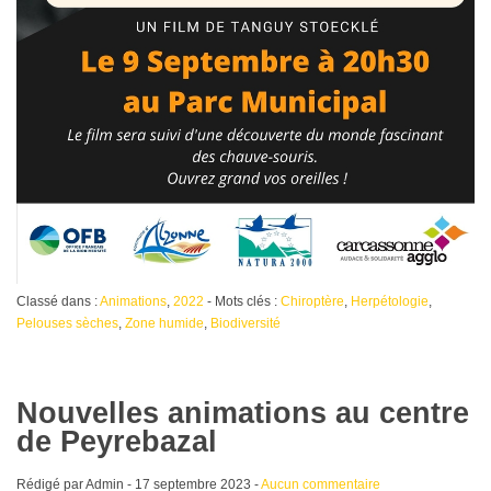
Classé dans :
Animations
,
2022
- Mots clés :
Chiroptère
,
Herpétologie
,
Pelouses sèches
,
Zone humide
,
Biodiversité
Nouvelles animations au centre
de Peyrebazal
Rédigé par Admin -
17 septembre 2023
-
Aucun commentaire