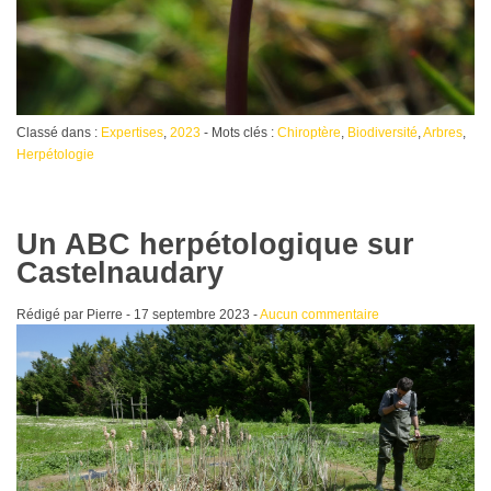
Classé dans :
Expertises
,
2023
- Mots clés :
Chiroptère
,
Biodiversité
,
Arbres
,
Herpétologie
Un ABC herpétologique sur
Castelnaudary
Rédigé par Pierre -
17 septembre 2023
-
Aucun commentaire