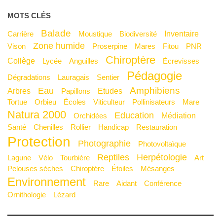
MOTS CLÉS
Balade
Inventaire
Carrière
Moustique
Biodiversité
Zone humide
Vison
Proserpine
Mares
Fitou
PNR
Chiroptère
Collège
Lycée
Anguilles
Écrevisses
Pédagogie
Dégradations
Lauragais
Sentier
Amphibiens
Eau
Arbres
Etudes
Papillons
Tortue
Orbieu
Écoles
Viticulteur
Pollinisateurs
mare
Natura 2000
Education
Médiation
Orchidées
Santé
Chenilles
Rollier
Handicap
Restauration
Protection
Photographie
Photovoltaïque
Reptiles
Herpétologie
Lagune
Vélo
Tourbière
Art
Pelouses sèches
Chiroptére
Étoiles
Mésanges
Environnement
Rare
Aidant
Conférence
Ornithologie
Lézard