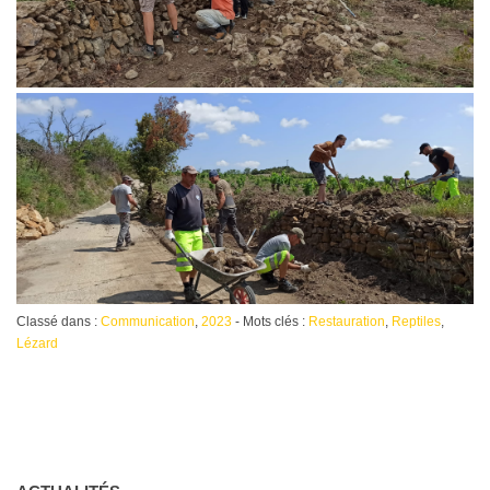
Classé dans :
Communication
,
2023
- Mots clés :
Restauration
,
Reptiles
,
Lézard