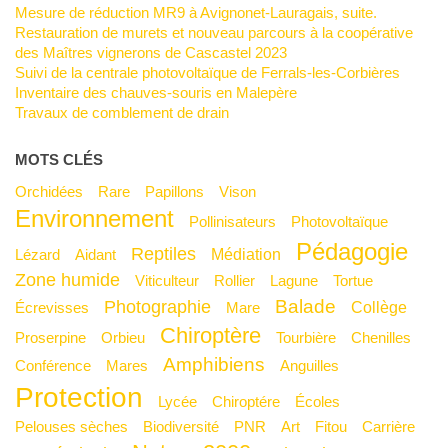
Mesure de réduction MR9 à Avignonet-Lauragais, suite.
Restauration de murets et nouveau parcours à la coopérative
des Maîtres vignerons de Cascastel 2023
Suivi de la centrale photovoltaïque de Ferrals-les-Corbières
Inventaire des chauves-souris en Malepère
Travaux de comblement de drain
MOTS CLÉS
Orchidées
Rare
Papillons
Vison
Environnement
Pollinisateurs
Photovoltaïque
Pédagogie
Reptiles
Médiation
Lézard
Aidant
Zone humide
Viticulteur
Rollier
Lagune
Tortue
Balade
Photographie
Collège
Écrevisses
mare
Chiroptère
Proserpine
Orbieu
Tourbière
Chenilles
Amphibiens
Conférence
Mares
Anguilles
Protection
Lycée
Chiroptére
Écoles
Pelouses sèches
Biodiversité
PNR
Art
Fitou
Carrière