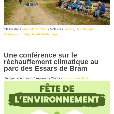
Classé dans :
Animations
,
2022
- Mots clés :
Arbres
,
Herpétologie
,
Moustique
,
Étoiles
,
Balade
,
Pédagogie
Une conférence sur le
réchauffement climatique au
parc des Essars de Bram
Rédigé par Admin -
17 septembre 2023
-
Aucun commentaire