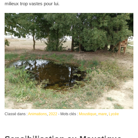
milieux trop vastes pour lui.
Classé dans :
Animations
,
2022
- Mots clés :
Moustique
,
mare
,
Lycée