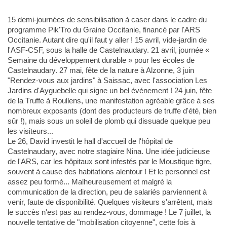
15 demi-journées de sensibilisation à caser dans le cadre du
programme Pik'Tro du Graine Occitanie, financé par l'ARS
Occitanie. Autant dire qu'il faut y aller ! 15 avril, vide-jardin de
l'ASF-CSF, sous la halle de Castelnaudary. 21 avril, journée «
Semaine du développement durable » pour les écoles de
Castelnaudary. 27 mai, fête de la nature à Alzonne, 3 juin
"Rendez-vous aux jardins" à Saissac, avec l'association Les
Jardins d'Ayguebelle qui signe un bel événement ! 24 juin, fête
de la Truffe à Roullens, une manifestation agréable grâce à ses
nombreux exposants (dont des producteurs de truffe d'été, bien
sûr !), mais sous un soleil de plomb qui dissuade quelque peu
les visiteurs...
Le 26, David investit le hall d'accueil de l'hôpital de
Castelnaudary, avec notre stagiaire Nina. Une idée judicieuse
de l'ARS, car les hôpitaux sont infestés par le Moustique tigre,
souvent à cause des habitations alentour ! Et le personnel est
assez peu formé... Malheureusement et malgré la
communication de la direction, peu de salariés parviennent à
venir, faute de disponibilité. Quelques visiteurs s'arrêtent, mais
le succès n'est pas au rendez-vous, dommage ! Le 7 juillet, la
nouvelle tentative de "mobilisation citoyenne", cette fois à