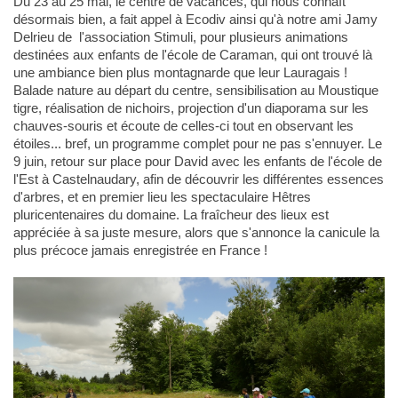
Du 23 au 25 mai, le centre de vacances, qui nous connaît
désormais bien, a fait appel à Ecodiv ainsi qu'à notre ami Jamy
Delrieu de l'association Stimuli, pour plusieurs animations
destinées aux enfants de l'école de Caraman, qui ont trouvé là
une ambiance bien plus montagnarde que leur Lauragais !
Balade nature au départ du centre, sensibilisation au Moustique
tigre, réalisation de nichoirs, projection d'un diaporama sur les
chauves-souris et écoute de celles-ci tout en observant les
étoiles... bref, un programme complet pour ne pas s'ennuyer. Le
9 juin, retour sur place pour David avec les enfants de l'école de
l'Est à Castelnaudary, afin de découvrir les différentes essences
d'arbres, et en premier lieu les spectaculaire Hêtres
pluricentenaires du domaine. La fraîcheur des lieux est
appréciée à sa juste mesure, alors que s'annonce la canicule la
plus précoce jamais enregistrée en France !