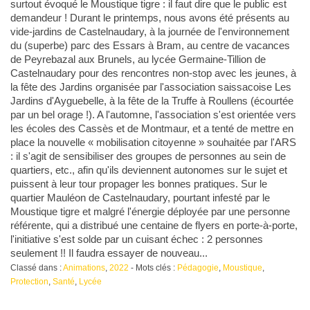
surtout évoqué le Moustique tigre : il faut dire que le public est
demandeur ! Durant le printemps, nous avons été présents au
vide-jardins de Castelnaudary, à la journée de l'environnement
du (superbe) parc des Essars à Bram, au centre de vacances
de Peyrebazal aux Brunels, au lycée Germaine-Tillion de
Castelnaudary pour des rencontres non-stop avec les jeunes, à
la fête des Jardins organisée par l'association saissacoise Les
Jardins d'Ayguebelle, à la fête de la Truffe à Roullens (écourtée
par un bel orage !). A l'automne, l'association s'est orientée vers
les écoles des Cassès et de Montmaur, et a tenté de mettre en
place la nouvelle « mobilisation citoyenne » souhaitée par l'ARS
: il s'agit de sensibiliser des groupes de personnes au sein de
quartiers, etc., afin qu'ils deviennent autonomes sur le sujet et
puissent à leur tour propager les bonnes pratiques. Sur le
quartier Mauléon de Castelnaudary, pourtant infesté par le
Moustique tigre et malgré l'énergie déployée par une personne
référente, qui a distribué une centaine de flyers en porte-à-porte,
l'initiative s'est solde par un cuisant échec : 2 personnes
seulement !! Il faudra essayer de nouveau...
Classé dans :
Animations
,
2022
- Mots clés :
Pédagogie
,
Moustique
,
Protection
,
Santé
,
Lycée