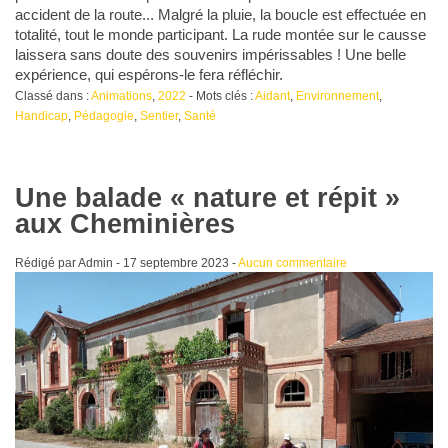
accident de la route... Malgré la pluie, la boucle est effectuée en
totalité, tout le monde participant. La rude montée sur le causse
laissera sans doute des souvenirs impérissables ! Une belle
expérience, qui espérons-le fera réfléchir.
Classé dans :
Animations
,
2022
- Mots clés :
Aidant
,
Environnement
,
Handicap
,
Pédagogie
,
Sentier
,
Santé
Une balade « nature et répit »
aux Cheminières
Rédigé par Admin -
17 septembre 2023
-
Aucun commentaire