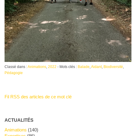
Classé dans :
Animations
,
2022
- Mots clés :
Balade
,
Aidant
,
Biodiversité
,
Pédagogie
Fil RSS des articles de ce mot clé
ACTUALITÉS
Animations
(140)
Expertises
(86)