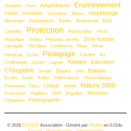
Environnement
Amphibiens
Tourbière
Rare
Herpétologie
Arbres
Inventaire
Orchidées
Mares
Eau
Mésanges
Dégradations
Étoiles
Biodiversité
Protection
Chenilles
Restauration
Vison
Zone humide
Moustique
Orbieu
Pelouses sèches
Lauragais
Viticulteur
Conférence
mare
Tortue
Pédagogie
Handicap
Lycée
Carrière
Art
Reptiles
Education
Ornithologie
Lézard
Lagune
Chiroptère
Balade
Etudes
Sentier
Vélo
Écoles
Santé
Rollier
Pollinisateurs
Photovoltaïque
Natura 2000
Collège
Proserpine
Fitou
Aidant
Médiation
Écrevisses
Papillons
PNR
Anguilles
Photographie
Chiroptére
© 2026
ECODIV
Association - Généré par
PluXml
en 0.014s
Accueil
Haut de page
Administration