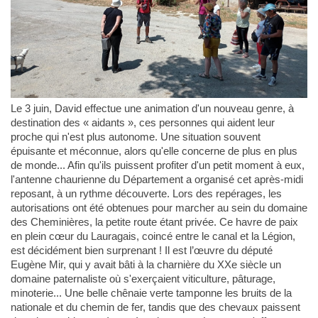
Le 3 juin, David effectue une animation d'un nouveau genre, à
destination des « aidants », ces personnes qui aident leur
proche qui n'est plus autonome. Une situation souvent
épuisante et méconnue, alors qu'elle concerne de plus en plus
de monde... Afin qu'ils puissent profiter d'un petit moment à eux,
l'antenne chaurienne du Département a organisé cet après-midi
reposant, à un rythme découverte. Lors des repérages, les
autorisations ont été obtenues pour marcher au sein du domaine
des Cheminières, la petite route étant privée. Ce havre de paix
en plein cœur du Lauragais, coincé entre le canal et la Légion,
est décidément bien surprenant ! Il est l’œuvre du député
Eugène Mir, qui y avait bâti à la charnière du XXe siècle un
domaine paternaliste où s'exerçaient viticulture, pâturage,
minoterie... Une belle chênaie verte tamponne les bruits de la
nationale et du chemin de fer, tandis que des chevaux paissent