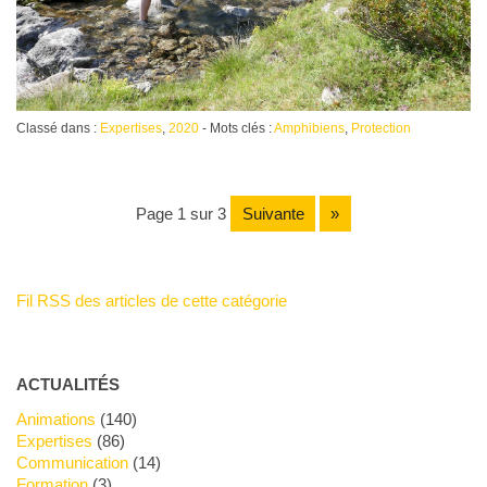
Classé dans :
Expertises
,
2020
- Mots clés :
Amphibiens
,
Protection
page 1 sur 3
suivante
»
Fil RSS des articles de cette catégorie
ACTUALITÉS
Animations
(140)
Expertises
(86)
Communication
(14)
Formation
(3)