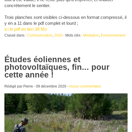
concrètement le sentier.
Trois planches sont visibles ci-dessous en format compressé, il
y en a 11 dans le pdf complet et lourd ;
ici le pdf en lien 38 Mo
Classé dans :
Communication
,
2020
- Mots clés :
Médiation
,
Environnement
Études éoliennes et
photovoltaïques, fin... pour
cette année !
Rédigé par Pierre -
09 décembre 2020
-
Aucun commentaire