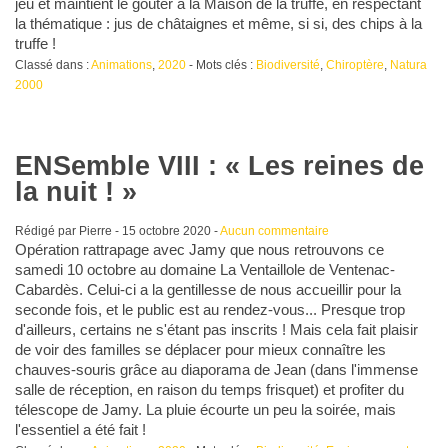
jeu et maintient le goûter à la Maison de la truffe, en respectant
la thématique : jus de châtaignes et même, si si, des chips à la
truffe !
Classé dans :
Animations
,
2020
- Mots clés :
Biodiversité
,
Chiroptère
,
Natura
2000
ENSemble VIII : « Les reines de
la nuit ! »
Rédigé par Pierre -
15 octobre 2020
-
Aucun commentaire
Opération rattrapage avec Jamy que nous retrouvons ce
samedi 10 octobre au domaine La Ventaillole de Ventenac-
Cabardès. Celui-ci a la gentillesse de nous accueillir pour la
seconde fois, et le public est au rendez-vous... Presque trop
d'ailleurs, certains ne s'étant pas inscrits ! Mais cela fait plaisir
de voir des familles se déplacer pour mieux connaître les
chauves-souris grâce au diaporama de Jean (dans l'immense
salle de réception, en raison du temps frisquet) et profiter du
télescope de Jamy. La pluie écourte un peu la soirée, mais
l'essentiel a été fait !