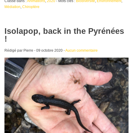
Classé dans :
Animations
,
2020
- Mots clés :
Biodiversité
,
Environnement
,
Médiation
,
Chiroptère
Isolapop, back in the Pyrénées
!
Rédigé par Pierre -
09 octobre 2020
-
Aucun commentaire