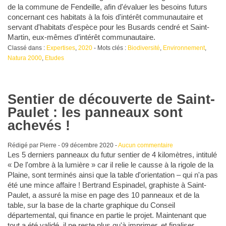
de la commune de Fendeille, afin d'évaluer les besoins futurs
concernant ces habitats à la fois d'intérêt communautaire et
servant d'habitats d'espèce pour les Busards cendré et Saint-
Martin, eux-mêmes d’intérêt communautaire.
Classé dans :
Expertises
,
2020
- Mots clés :
Biodiversité
,
Environnement
,
Natura 2000
,
Etudes
Sentier de découverte de Saint-
Paulet : les panneaux sont
achevés !
Rédigé par Pierre -
09 décembre 2020
-
Aucun commentaire
Les 5 derniers panneaux du futur sentier de 4 kilomètres, intitulé
« De l'ombre à la lumière » car il relie le causse à la rigole de la
Plaine, sont terminés ainsi que la table d'orientation – qui n'a pas
été une mince affaire ! Bertrand Espinadel, graphiste à Saint-
Paulet, a assuré la mise en page des 10 panneaux et de la
table, sur la base de la charte graphique du Conseil
départemental, qui finance en partie le projet. Maintenant que
tout a été validé, il ne reste plus qu'à imprimer, et finaliser