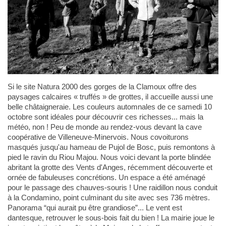
Si le site Natura 2000 des gorges de la Clamoux offre des
paysages calcaires « truffés » de grottes, il accueille aussi une
belle châtaigneraie. Les couleurs automnales de ce samedi 10
octobre sont idéales pour découvrir ces richesses... mais la
météo, non ! Peu de monde au rendez-vous devant la cave
coopérative de Villeneuve-Minervois. Nous covoiturons
masqués jusqu'au hameau de Pujol de Bosc, puis remontons à
pied le ravin du Riou Majou. Nous voici devant la porte blindée
abritant la grotte des Vents d'Anges, récemment découverte et
ornée de fabuleuses concrétions. Un espace a été aménagé
pour le passage des chauves-souris ! Une raidillon nous conduit
à la Condamino, point culminant du site avec ses 736 mètres.
Panorama “qui aurait pu être grandiose”... Le vent est
dantesque, retrouver le sous-bois fait du bien ! La mairie joue le