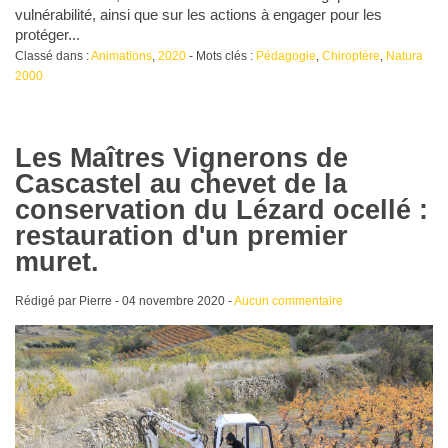
vulnérabilité, ainsi que sur les actions à engager pour les
protéger...
Classé dans :
Animations
,
2020
- Mots clés :
Pédagogie
,
Chiroptère
,
Natura
2000
Les Maîtres Vignerons de
Cascastel au chevet de la
conservation du Lézard ocellé :
restauration d'un premier
muret.
Rédigé par Pierre -
04 novembre 2020
-
Aucun commentaire