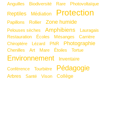
Anguilles
Biodiversité
Rare
Photovoltaïque
Protection
Reptiles
Médiation
Zone humide
Papillons
Rollier
Amphibiens
Pelouses sèches
Lauragais
Restauration
Écoles
Mésanges
Carrière
Photographie
Chiroptére
Lézard
PNR
Chenilles
Art
mare
Étoiles
Tortue
Environnement
Inventaire
Pédagogie
Conférence
Tourbière
Arbres
Collège
Santé
Vison