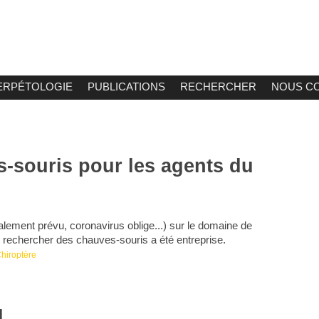
ERPÉTOLOGIE
PUBLICATIONS
RECHERCHER
NOUS C
-souris pour les agents du
ialement prévu, coronavirus oblige...) sur le domaine de
r rechercher des chauves-souris a été entreprise.
hiroptère
u