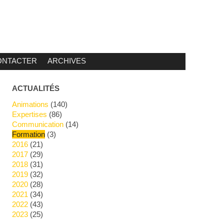
ONTACTER
ARCHIVES
ACTUALITÉS
Animations
(140)
Expertises
(86)
Communication
(14)
Formation
(3)
2016
(21)
2017
(29)
2018
(31)
2019
(32)
2020
(28)
2021
(34)
2022
(43)
2023
(25)