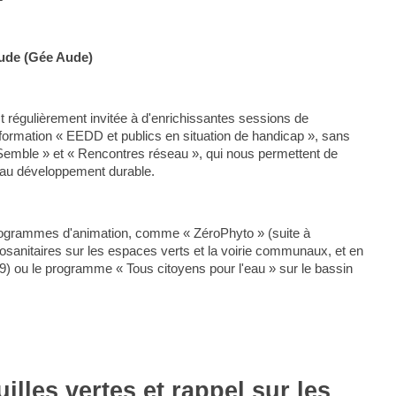
Aude (Gée Aude)
t régulièrement invitée à d'enrichissantes sessions de
 formation « EEDD et publics en situation de handicap », sans
Semble » et « Rencontres réseau », qui nous permettent de
n au développement durable.
programmes d'animation, comme « ZéroPhyto » (suite à
hytosanitaires sur les espaces verts et la voirie communaux, et en
019) ou le programme « Tous citoyens pour l'eau » sur le bassin
lles vertes et rappel sur les