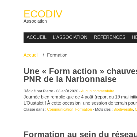
ECODIV
Association
ACCUEIL
L'ASSOCIATION
RÉFÉRENCES
H
Accueil
Formation
Une « Form action » chauves
PNR de la Narbonnaise
Rédigé par Pierre -
08 août 2020
-
Aucun commentaire
Journée bien remplie que ce 4 août (report du 19 mai init
L’Oustalet ! À cette occasion, une session de terrain pou
Classé dans :
Communication
,
Formation
- Mots clés :
Biodiversité
,
C
Formation au sein du résea