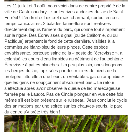
Les 11 juillet et 3 août, nous voici dans ce centre propriété de la
ville de Castelnaudary... sur les rives audoises du lac de Saint-
Ferréol ! L'endroit est discret mais charmant, surtout en ces
temps caniculaires. 2 balades faune-flore sont réalisées
directement depuis l'arrière du parc, qui donne tout simplement
sur la rigole. Des Écrevisses signal (ou de Californie, ou du
Pacifique) arpentent le fond de cette dernière, visibles à la
commissure blanc-bleu de leurs pinces. Cette espèce
envahissante, porteuse saine de la « peste de l'écrevisse », a
colonisé les cours d'eau limpides au détriment de l'autochtone
Écrevisse à pattes blanches. Un peu plus loin, nous longeons
les berges du lac, tapissées par des milliers de pieds de la
protégée Littorelle à une fleur : un véritable « gazon amphibie »
que les gens ne soupçonnent absolument pas... Le retour
s'effectue après avoir observé la queue de lac marécageuse
formée par le Laudot. Pas de Cincle plongeur en vue cette fois,
même s'il est bien présent sur le ruisseau. Jean conclut le cycle
des animations par une soirée sur les chauves-souris, le parc
du centre s'y prête très bien !