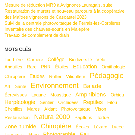
Mesure de réduction MR9 à Avignonet-Lauragais, suite.
Restauration de murets et nouveau parcours à la coopérative
des Maîtres vignerons de Cascastel 2023
Suivi de la centrale photovoltaïque de Ferrals-les-Corbières
Inventaire des chauves-souris en Malepère
Travaux de comblement de drain
MOTS CLÉS
Collège
Tourbière
Carrière
Biodiversité
Vélo
Education
Anguilles
Rare
PNR
Étoiles
Ornithologie
Pédagogie
Etudes
Chiroptére
Rollier
Viticulteur
Environnement
Balade
Art
Santé
Amphibiens
Écrevisses
Lagune
Moustique
Orbieu
Herpétologie
Reptiles
Sentier
Orchidées
Fitou
Chenilles
Mares
Aidant
Photovoltaïque
Vison
Natura 2000
Restauration
Papillons
Tortue
Chiroptère
Zone humide
Écoles
Lézard
Lycée
Photographie
Eau
Lauragais
mare