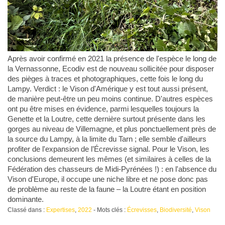
Après avoir confirmé en 2021 la présence de l'espèce le long de
la Vernassonne, Ecodiv est de nouveau sollicitée pour disposer
des pièges à traces et photographiques, cette fois le long du
Lampy. Verdict : le Vison d'Amérique y est tout aussi présent,
de manière peut-être un peu moins continue. D'autres espèces
ont pu être mises en évidence, parmi lesquelles toujours la
Genette et la Loutre, cette dernière surtout présente dans les
gorges au niveau de Villemagne, et plus ponctuellement près de
la source du Lampy, à la limite du Tarn ; elle semble d'ailleurs
profiter de l'expansion de l’Écrevisse signal. Pour le Vison, les
conclusions demeurent les mêmes (et similaires à celles de la
Fédération des chasseurs de Midi-Pyrénées !) : en l'absence du
Vison d'Europe, il occupe une niche libre et ne pose donc pas
de problème au reste de la faune – la Loutre étant en position
dominante.
Classé dans :
Expertises
,
2022
- Mots clés :
Écrevisses
,
Biodiversité
,
Vison