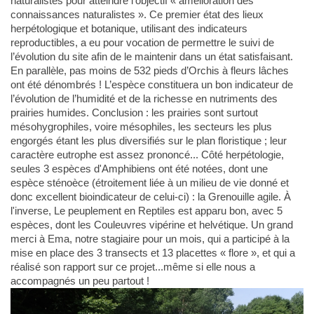
naturalistes pour atteindre l’objectif « amélioration des
connaissances naturalistes ». Ce premier état des lieux
herpétologique et botanique, utilisant des indicateurs
reproductibles, a eu pour vocation de permettre le suivi de
l’évolution du site afin de le maintenir dans un état satisfaisant.
En parallèle, pas moins de 532 pieds d’Orchis à fleurs lâches
ont été dénombrés ! L’espèce constituera un bon indicateur de
l’évolution de l’humidité et de la richesse en nutriments des
prairies humides. Conclusion : les prairies sont surtout
mésohygrophiles, voire mésophiles, les secteurs les plus
engorgés étant les plus diversifiés sur le plan floristique ; leur
caractère eutrophe est assez prononcé... Côté herpétologie,
seules 3 espèces d'Amphibiens ont été notées, dont une
espèce sténoèce (étroitement liée à un milieu de vie donné et
donc excellent bioindicateur de celui-ci) : la Grenouille agile. À
l'inverse, Le peuplement en Reptiles est apparu bon, avec 5
espèces, dont les Couleuvres vipérine et helvétique. Un grand
merci à Ema, notre stagiaire pour un mois, qui a participé à la
mise en place des 3 transects et 13 placettes « flore », et qui a
réalisé son rapport sur ce projet...même si elle nous a
accompagnés un peu partout !