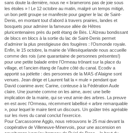
sans doute la dernière, nous ne « bramerons pas de joie sous
les étoiles » ! Le 12 octobre au matin, malgré un temps mitigé,
un bon petit groupe se manifeste pour gagner le lac de Saint-
Denis, en montant tout d'abord à travers prairies, landes et
bosquets pour admirer la fameuse allée de Hêtres
pluricentenaires près du petit étang de Bès. L'Alzeau bondissant
de blocs en blocs à la sortie du lac de Saint-Denis permet
d'admirer la plus prestigieuse des fougères : l'Osmonde royale.
Enfin, le 15 octobre, la mairie de Villesèquelande nous accueille
comme des rois (une quarantaine de personnes présentes!)
pour une petite balade entre l'Ormeau trônant sur la place du
village, et l'ancien étang de l'autre côté du canal. Ecodiv a
apporté sa joëlette : des personnes de la MAS d'Alaigne sont
venues. Jean dirige et Laurent fait la « mule » pendant que
David coanime avec Carine, conteuse à la Fédération Aude
claire. Une journée comme on les aime, avec une belle
implication de la mairie, qui se veut amie des arbres. La preuve
en est avec l'Ormeau, récemment labellisé « arbre remarquable
», pour lequel le maire tient un discours. Un goûter très agréable
sur les rives du canal conclut l'exercice.
Pour Carcassonne Agglo, nous retrouvons le 25 mai devant la
coopérative de Villeneuve-Minervois, pour une ascension en