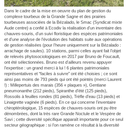
Dans le cadre de la mise en oeuvre du plan de gestion du
complexe tourbeux de la Grande Sagne et des prairies
tourbeuses associées de la Bézalado, le Smac (Syndicat mixte
Aude centre) a confié à Ecodiv la réalisation d'un inventaire des
chauves-souris, d'un suivi floristique des espèces patrimoniales
et d'une analyse de l’évolution des habitats suite aux opérations
de gestion réalisées (pour l'heure uniquement sur la Bézalado :
arrachage de saules). 10 stations, parmi celles ayant fait l’objet
de relevés phytosociologiques en 2017 par Bruno de Foucault,
ont été sélectionnées. Bruno est d'ailleurs revenu appuyer
l’expertise : un grand merci à lui ! 6 plantes patrimoniales
représentatives et “faciles à suivre” ont été choisies ; ce sont
ainsi pas moins de 793 pieds qui ont été pointés (merci Laurent
!) : Millepertuis des marais (356 « plaques »), Gentiane
pneumonanthe (212 pieds), Spiranthe d’été (125 pieds),
Rossolis à feuilles rondes (81 pieds), Trèfle d’eau (13 pieds) et
Linaigrette vaginée (6 pieds). En ce qui concerne l'inventaire
chiroptérologique, 15 espèces de chauves-souris ont pu être
dénombrées, dont la très rare Grande Noctule et le Vespère de
Savi ; cette diversité spécifique apparaît importante pour ce seul
secteur géographique : si l’on ramène ce résultat à la diversité