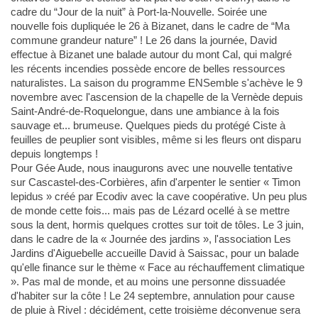
cadre du “Jour de la nuit” à Port-la-Nouvelle. Soirée une
nouvelle fois dupliquée le 26 à Bizanet, dans le cadre de “Ma
commune grandeur nature” ! Le 26 dans la journée, David
effectue à Bizanet une balade autour du mont Cal, qui malgré
les récents incendies possède encore de belles ressources
naturalistes. La saison du programme ENSemble s'achève le 9
novembre avec l'ascension de la chapelle de la Vernède depuis
Saint-André-de-Roquelongue, dans une ambiance à la fois
sauvage et... brumeuse. Quelques pieds du protégé Ciste à
feuilles de peuplier sont visibles, même si les fleurs ont disparu
depuis longtemps !
Pour Gée Aude, nous inaugurons avec une nouvelle tentative
sur Cascastel-des-Corbières, afin d'arpenter le sentier « Timon
lepidus » créé par Ecodiv avec la cave coopérative. Un peu plus
de monde cette fois... mais pas de Lézard ocellé à se mettre
sous la dent, hormis quelques crottes sur toit de tôles. Le 3 juin,
dans le cadre de la « Journée des jardins », l'association Les
Jardins d'Aiguebelle accueille David à Saissac, pour un balade
qu'elle finance sur le thème « Face au réchauffement climatique
». Pas mal de monde, et au moins une personne dissuadée
d'habiter sur la côte ! Le 24 septembre, annulation pour cause
de pluie à Rivel : décidément, cette troisième déconvenue sera