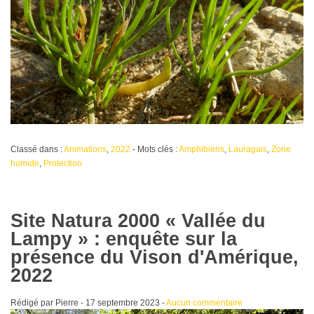
Classé dans :
Animations
,
2022
- Mots clés :
Amphibiens
,
Lauragais
,
Zone
humide
,
Protection
Site Natura 2000 « Vallée du
Lampy » : enquête sur la
présence du Vison d'Amérique,
2022
Rédigé par Pierre -
17 septembre 2023
-
Aucun commentaire