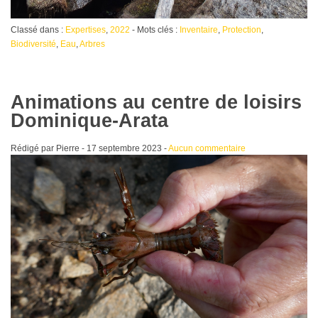
Classé dans :
Expertises
,
2022
- Mots clés :
Inventaire
,
Protection
,
Biodiversité
,
Eau
,
Arbres
Animations au centre de loisirs
Dominique-Arata
Rédigé par Pierre -
17 septembre 2023
-
Aucun commentaire