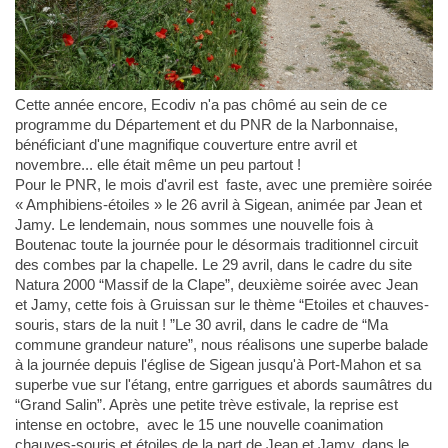
Cette année encore, Ecodiv n'a pas chômé au sein de ce
programme du Département et du PNR de la Narbonnaise,
bénéficiant d'une magnifique couverture entre avril et
novembre... elle était même un peu partout !
Pour le PNR, le mois d'avril est faste, avec une première soirée
« Amphibiens-étoiles » le 26 avril à Sigean, animée par Jean et
Jamy. Le lendemain, nous sommes une nouvelle fois à
Boutenac toute la journée pour le désormais traditionnel circuit
des combes par la chapelle. Le 29 avril, dans le cadre du site
Natura 2000 “Massif de la Clape”, deuxième soirée avec Jean
et Jamy, cette fois à Gruissan sur le thème “Etoiles et chauves-
souris, stars de la nuit ! ”Le 30 avril, dans le cadre de “Ma
commune grandeur nature”, nous réalisons une superbe balade
à la journée depuis l'église de Sigean jusqu'à Port-Mahon et sa
superbe vue sur l'étang, entre garrigues et abords saumâtres du
“Grand Salin”. Après une petite trève estivale, la reprise est
intense en octobre, avec le 15 une nouvelle coanimation
chauves-souris et étoiles de la part de Jean et Jamy, dans le