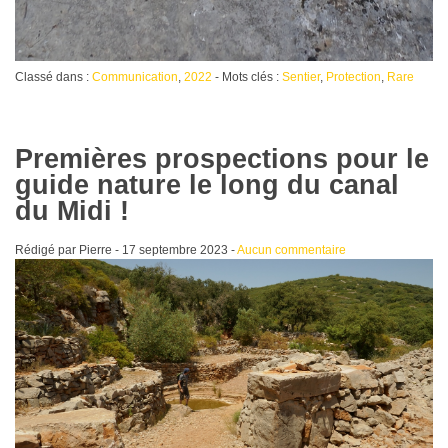
Classé dans :
Communication
,
2022
- Mots clés :
Sentier
,
Protection
,
Rare
Premières prospections pour le
guide nature le long du canal
du Midi !
Rédigé par Pierre -
17 septembre 2023
-
Aucun commentaire