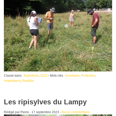
Classé dans :
Expertises
,
2022
- Mots clés :
Inventaire
,
Protection
,
Amphibiens
,
Reptiles
Les ripisylves du Lampy
Rédigé par Pierre -
17 septembre 2023
-
Aucun commentaire