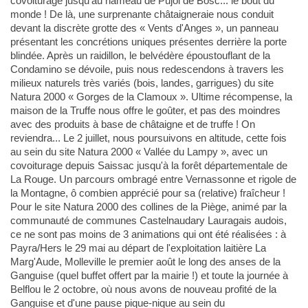
covoiturage jusqu'au hameau de Pujol de Bosc... le bout du
monde ! De là, une surprenante châtaigneraie nous conduit
devant la discrète grotte des « Vents d'Anges », un panneau
présentant les concrétions uniques présentes derrière la porte
blindée. Après un raidillon, le belvédère époustouflant de la
Condamino se dévoile, puis nous redescendons à travers les
milieux naturels très variés (bois, landes, garrigues) du site
Natura 2000 « Gorges de la Clamoux ». Ultime récompense, la
maison de la Truffe nous offre le goûter, et pas des moindres
avec des produits à base de châtaigne et de truffe ! On
reviendra... Le 2 juillet, nous poursuivons en altitude, cette fois
au sein du site Natura 2000 « Vallée du Lampy », avec un
covoiturage depuis Saissac jusqu'à la forêt départementale de
La Rouge. Un parcours ombragé entre Vernassonne et rigole de
la Montagne, ô combien apprécié pour sa (relative) fraîcheur !
Pour le site Natura 2000 des collines de la Piège, animé par la
communauté de communes Castelnaudary Lauragais audois,
ce ne sont pas moins de 3 animations qui ont été réalisées : à
Payra/Hers le 29 mai au départ de l'exploitation laitière La
Marg'Aude, Molleville le premier août le long des anses de la
Ganguise (quel buffet offert par la mairie !) et toute la journée à
Belflou le 2 octobre, où nous avons de nouveau profité de la
Ganguise et d'une pause pique-nique au sein du