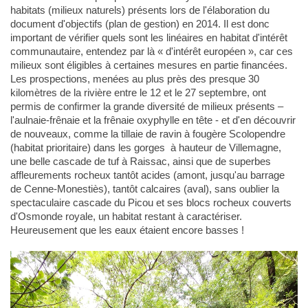
habitats (milieux naturels) présents lors de l'élaboration du
document d'objectifs (plan de gestion) en 2014. Il est donc
important de vérifier quels sont les linéaires en habitat d'intérêt
communautaire, entendez par là « d'intérêt européen », car ces
milieux sont éligibles à certaines mesures en partie financées.
Les prospections, menées au plus près des presque 30
kilomètres de la rivière entre le 12 et le 27 septembre, ont
permis de confirmer la grande diversité de milieux présents –
l'aulnaie-frênaie et la frênaie oxyphylle en tête - et d'en découvrir
de nouveaux, comme la tillaie de ravin à fougère Scolopendre
(habitat prioritaire) dans les gorges à hauteur de Villemagne,
une belle cascade de tuf à Raissac, ainsi que de superbes
affleurements rocheux tantôt acides (amont, jusqu'au barrage
de Cenne-Monestiès), tantôt calcaires (aval), sans oublier la
spectaculaire cascade du Picou et ses blocs rocheux couverts
d'Osmonde royale, un habitat restant à caractériser.
Heureusement que les eaux étaient encore basses !