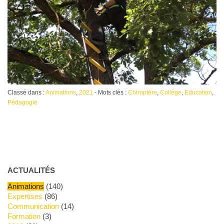
Classé dans :
Animations
,
2021
- Mots clés :
Chiroptère
,
Collège
,
Education
,
Pédagogie
ACTUALITÉS
Animations
(140)
Expertises
(86)
Communication
(14)
Formation
(3)