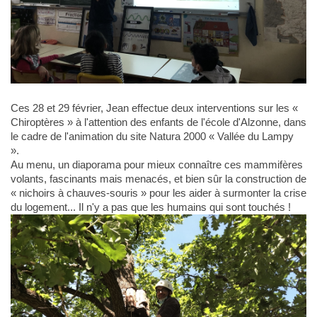
Ces 28 et 29 février, Jean effectue deux interventions sur les «
Chiroptères » à l'attention des enfants de l'école d'Alzonne, dans
le cadre de l'animation du site Natura 2000 « Vallée du Lampy
».
Au menu, un diaporama pour mieux connaître ces mammifères
volants, fascinants mais menacés, et bien sûr la construction de
« nichoirs à chauves-souris » pour les aider à surmonter la crise
du logement... Il n'y a pas que les humains qui sont touchés !