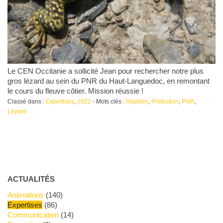
Le CEN Occitanie a sollicité Jean pour rechercher notre plus
gros lézard au sein du PNR du Haut-Languedoc, en remontant
le cours du fleuve côtier. Mission réussie !
Classé dans :
Expertises
,
2022
- Mots clés :
Reptiles
,
Protection
,
PNR
,
Lézard
ACTUALITÉS
Animations
(140)
Expertises
(86)
Communication
(14)