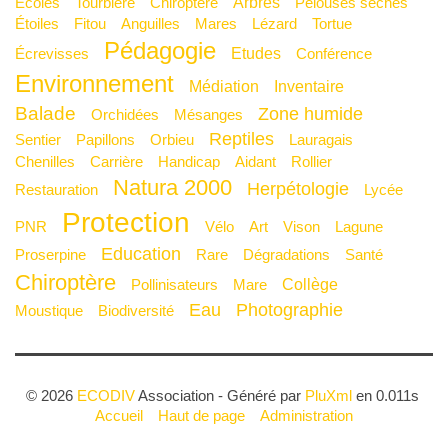
Arbres
Écoles
Tourbière
Chiroptére
Pelouses sèches
Étoiles
Fitou
Anguilles
Mares
Lézard
Tortue
Pédagogie
Etudes
Écrevisses
Conférence
Environnement
Médiation
Inventaire
Balade
Zone humide
Orchidées
Mésanges
Reptiles
Sentier
Papillons
Orbieu
Lauragais
Chenilles
Carrière
Handicap
Aidant
Rollier
Natura 2000
Herpétologie
Restauration
Lycée
Protection
PNR
Vélo
Art
Vison
Lagune
Education
Proserpine
Rare
Dégradations
Santé
Chiroptère
Collège
Pollinisateurs
mare
Eau
Photographie
Moustique
Biodiversité
© 2026
ECODIV
Association - Généré par
PluXml
en 0.011s
Accueil
Haut de page
Administration