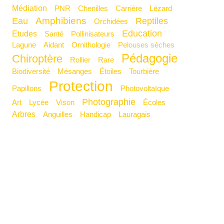
Médiation
PNR
Chenilles
Carrière
Lézard
Amphibiens
Eau
Reptiles
Orchidées
Education
Etudes
Santé
Pollinisateurs
Lagune
Aidant
Ornithologie
Pelouses sèches
Pédagogie
Chiroptère
Rollier
Rare
Biodiversité
Mésanges
Étoiles
Tourbière
Protection
Papillons
Photovoltaïque
Photographie
Art
Lycée
Vison
Écoles
Arbres
Anguilles
Handicap
Lauragais