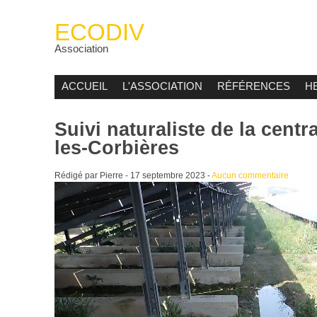
ECODIV
Association
ACCUEIL
L'ASSOCIATION
RÉFÉRENCES
H
Suivi naturaliste de la centr
les-Corbières
Rédigé par Pierre -
17 septembre 2023
-
Aucun commentaire