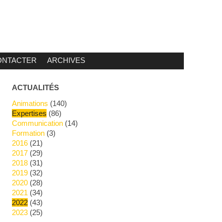
ONTACTER
ARCHIVES
ACTUALITÉS
Animations
(140)
Expertises
(86)
Communication
(14)
Formation
(3)
2016
(21)
2017
(29)
2018
(31)
2019
(32)
2020
(28)
2021
(34)
2022
(43)
2023
(25)