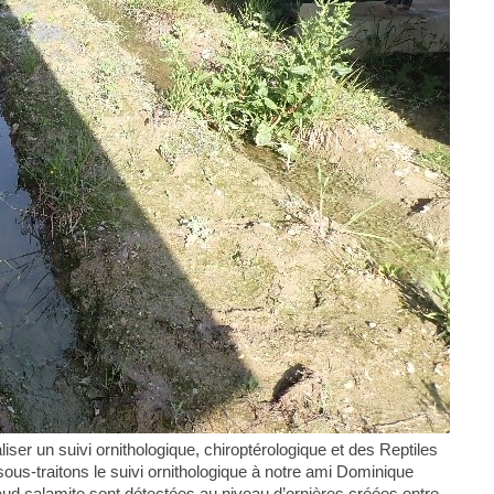
ser un suivi ornithologique, chiroptérologique et des Reptiles
us-traitons le suivi ornithologique à notre ami Dominique
aud calamite sont détectées au niveau d’ornières créées entre