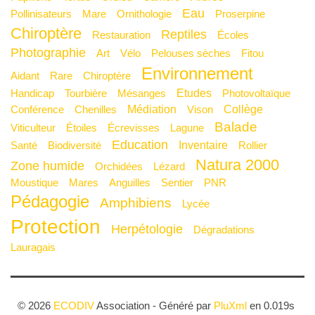
Eau
Pollinisateurs
mare
Ornithologie
Proserpine
Chiroptère
Reptiles
Restauration
Écoles
Photographie
Art
Vélo
Pelouses sèches
Fitou
Environnement
Aidant
Rare
Chiroptére
Etudes
Handicap
Tourbière
Mésanges
Photovoltaïque
Médiation
Collège
Conférence
Chenilles
Vison
Balade
Viticulteur
Étoiles
Écrevisses
Lagune
Education
Inventaire
Santé
Biodiversité
Rollier
Natura 2000
Zone humide
Orchidées
Lézard
Moustique
Mares
Anguilles
Sentier
PNR
Pédagogie
Amphibiens
Lycée
Protection
Herpétologie
Dégradations
Lauragais
© 2026
ECODIV
Association - Généré par
PluXml
en 0.019s